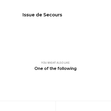
Issue de Secours
Compagnie de théâtre danse.
YOU MIGHT ALSO LIKE
One of the following
facebook.com/compagnieadhok