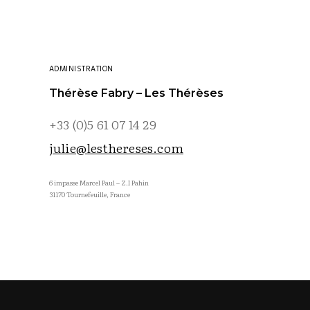
ADMINISTRATION
Thérèse Fabry – Les Thérèses
+33 (0)5 61 07 14 29
julie@lesthereses.com
6 impasse Marcel Paul – Z.I Pahin
31170 Tournefeuille, France